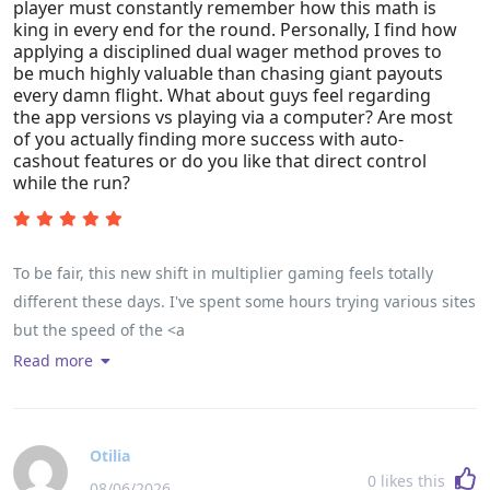
douteuses. Il semble aussi essentiel de toujours correctement
player must constantly remember how this math is
king in every end for the round. Personally, I find how
checker si la plinko application soit réellement fluide avant de
applying a disciplined dual wager method proves to
miser ses précieux euros. Pensez-vous que vous privilégiez
be much highly valuable than chasing giant payouts
généralement parier en utilisant un risque faible pour tenir
every damn flight. What about guys feel regarding
the app versions vs playing via a computer? Are most
bien plus longtemps bien alors le kiff ne cache uniquement
of you actually finding more success with auto-
via tous les gros gains très importants ? Venez donner vos
cashout features or do you like that direct control
stratégies juste dans les réponses pour découvrir qui possède
while the run?
la touche cette semaine !
To be fair, this new shift in multiplier gaming feels totally
different these days. I've spent some hours trying various sites
but the speed of the <a
href="https://www.cadocrea.ma/professional-handbook-on-
Read more
that-high-stakes-smartphone-utility-and-its-strategic-logic-
kit/" rel="nofollow ugc">mostbet aviator demo</a> really is
reliable in comparison with older betting interfaces. This
Otilia
definitely shifts the feeling if you can just cash away right
0
likes this
08/06/2026