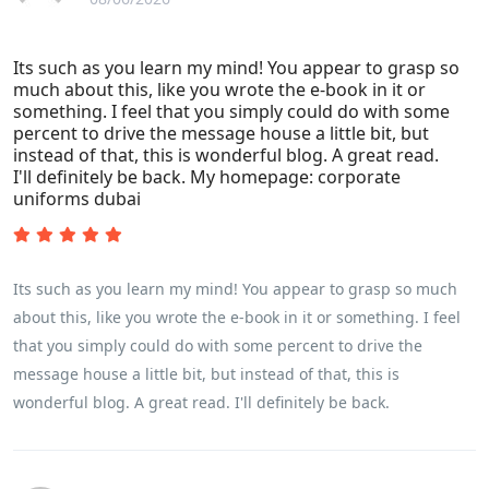
away without all system lag One thought is that these
predictor tools seem useful for tracking historical stats, yet a
Its such as you learn my mind! You appear to grasp so
player must constantly remember how this math is king in
much about this, like you wrote the e-book in it or
every end for the round. Personally, I find how applying a
something. I feel that you simply could do with some
disciplined dual wager method proves to be much highly
percent to drive the message house a little bit, but
valuable than chasing giant payouts every damn flight. What
instead of that, this is wonderful blog. A great read.
I'll definitely be back. My homepage: corporate
about guys feel regarding the app versions vs playing via a
uniforms dubai
computer? Are most of you actually finding more success with
auto-cashout features or do you like that direct control while
the run?
Its such as you learn my mind! You appear to grasp so much
about this, like you wrote the e-book in it or something. I feel
that you simply could do with some percent to drive the
message house a little bit, but instead of that, this is
wonderful blog. A great read. I'll definitely be back.