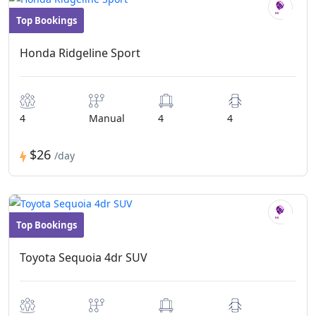
Top Bookings
Convertibles
Honda Ridgeline Sport
4
Manual
4
4
$26
/day
Top Bookings
Convertibles
Toyota Sequoia 4dr SUV