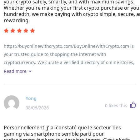
your crypto safely, smartly, and with maximum savings.
Whether you're making your first crypto purchase or you
hundredth, we make paying with crypto simple, secure, 
rewarding.
https://buyonlinewithcrypto.com/BuyOnlineWithCrypto.com is
your trusted guide to shopping the internet with
cryptocurrency. We curate a verified directory of online stores,
travel platforms, gift card services, and crypto-friendly
Read more
merchants that accept Bitcoin, Ethereum, USDC, USDT, and
100+ other digital assets. From step-by-step beginner guides
to in-depth comparisons of payment gateways, debit cards,
Yong
and stablecoins, we help you spend your crypto safely, smartly,
0
likes this
08/06/2026
and with maximum savings. Whether you're making your first
crypto purchase or your hundredth, we make paying with
Personnellement, j' ai constaté que le secteur des
crypto simple, secure, and rewarding.
gaming via smartphone semble parti pour