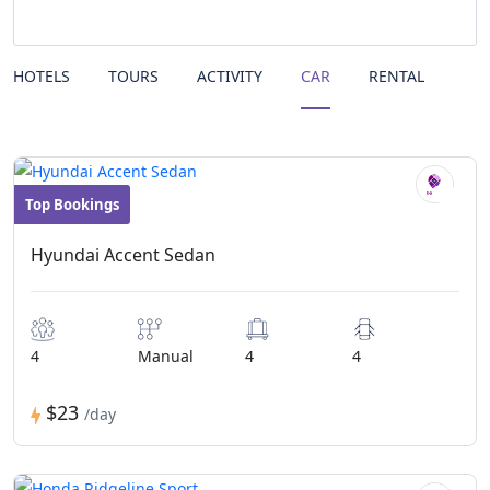
HOTELS
TOURS
ACTIVITY
CAR
RENTAL
Top Bookings
Convertibles
Hyundai Accent Sedan
4
Manual
4
4
$23
/day