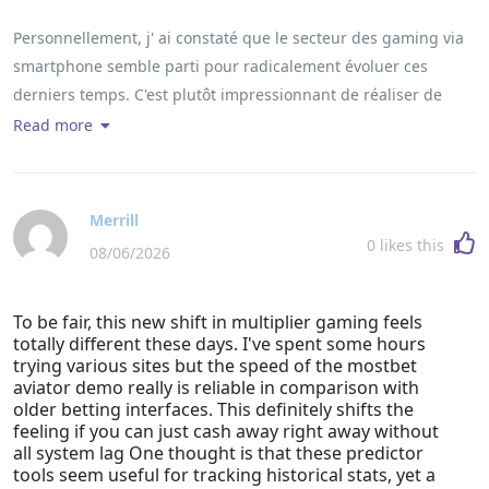
Personnellement, j' ai constaté que le secteur des gaming via
smartphone semble parti pour radicalement évoluer ces
derniers temps. C'est plutôt impressionnant de réaliser de
quelle manière ce petit jeu de billes réussit à nous amuser
Read more
beaucoup mieux par rapport aux machines à sous
traditionnelles lesquelles paraissent parfois un peu lassantes.
D'après ressenti, le truc se situe dans la mécanique du hasard
Merrill
qui nous offre enfin l'impression de mieux gérer notre propre
0
likes this
08/06/2026
destin. En plus, en fouillant la solide <a
href="https://dev.yayprint.com/le-manuel-approfondi-a-
To be fair, this new shift in multiplier gaming feels
propos-de-lapplication-plinko-les-methodes-pour-gagner-de-
totally different these days. I've spent some hours
largent-reel-en-france-via-meilleurs-conseils-plus-astuces/"
trying various sites but the speed of the mostbet
rel="nofollow ugc">demo plinko</a> afin de comparer tous les
aviator demo really is reliable in comparison with
meilleurs avis application plinko en ligne, l'on voit
older betting interfaces. This definitely shifts the
feeling if you can just cash away right away without
immédiatement pourquoi la loyauté au niveau des calculs
all system lag One thought is that these predictor
reste la seule fondation afin d'éviter de se faire par des sites
tools seem useful for tracking historical stats, yet a