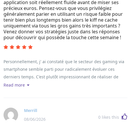
application soit réellement fluide avant de miser ses
précieux euros. Pensez-vous que vous privilégiez
généralement parier en utilisant un risque faible pour
tenir bien plus longtemps bien alors le kiff ne cache
uniquement via tous les gros gains très importants ?
Venez donner vos stratégies juste dans les réponses
pour découvrir qui possède la touche cette semaine !
Personnellement, j' ai constaté que le secteur des gaming via
smartphone semble parti pour radicalement évoluer ces
derniers temps. C'est plutôt impressionnant de réaliser de
quelle manière ce petit jeu de billes réussit à nous amuser
Read more
beaucoup mieux par rapport aux machines à sous
traditionnelles lesquelles paraissent parfois un peu lassantes.
D'après ressenti, le truc se situe dans la mécanique du hasard
Merrill
qui nous offre enfin l'impression de mieux gérer notre propre
0
likes this
08/06/2026
destin. En plus, en fouillant la solide <a
href="https://dev.yayprint.com/le-manuel-approfondi-a-