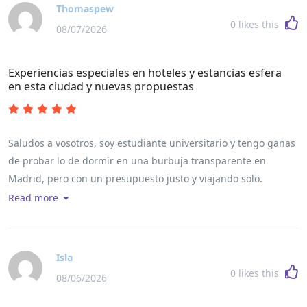
Thomaspew
0
likes this
08/07/2026
Experiencias especiales en hoteles y estancias esfera
en esta ciudad y nuevas propuestas
Saludos a vosotros, soy estudiante universitario y tengo ganas
de probar lo de dormir en una burbuja transparente en
Madrid, pero con un presupuesto justo y viajando solo.
[url=https://glampingburbuja.top]burbuja hotel alicante[/url] ?
Read more
Alguien conoce opciones de bajo coste que sean legitimas y
esten en buen lugar? He observado algunas anuncios que
parecen extremadamente baratas y me genera dudas que no
Isla
sean serias. Si alguien tiene conocimiento real o sabe donde
0
likes this
08/06/2026
comparar precios y promociones, se lo agradeceria bastante.
Dejo este portal que localice para comparar, por si puede