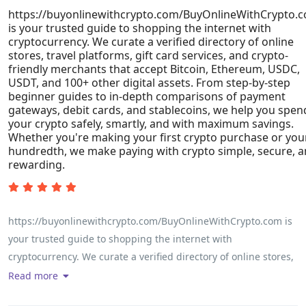
https://buyonlinewithcrypto.com/BuyOnlineWithCrypto.
ayudar. En serio, todo tipo de consejo sera muy bienvenido, y
is your trusted guide to shopping the internet with
juro que voy a compartir mi resena despues. ?Muchas gracias!
cryptocurrency. We curate a verified directory of online
stores, travel platforms, gift card services, and crypto-
friendly merchants that accept Bitcoin, Ethereum, USDC,
USDT, and 100+ other digital assets. From step-by-step
beginner guides to in-depth comparisons of payment
gateways, debit cards, and stablecoins, we help you spen
your crypto safely, smartly, and with maximum savings.
Whether you're making your first crypto purchase or you
hundredth, we make paying with crypto simple, secure, 
rewarding.
https://buyonlinewithcrypto.com/BuyOnlineWithCrypto.com is
your trusted guide to shopping the internet with
cryptocurrency. We curate a verified directory of online stores,
travel platforms, gift card services, and crypto-friendly
Read more
merchants that accept Bitcoin, Ethereum, USDC, USDT, and