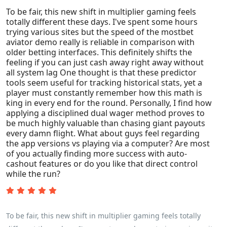
To be fair, this new shift in multiplier gaming feels
propos-de-lapplication-plinko-les-methodes-pour-gagner-de-
totally different these days. I've spent some hours
largent-reel-en-france-via-meilleurs-conseils-plus-astuces/"
trying various sites but the speed of the mostbet
rel="nofollow ugc">demo plinko</a> afin de comparer tous les
aviator demo really is reliable in comparison with
meilleurs avis application plinko en ligne, l'on voit
older betting interfaces. This definitely shifts the
feeling if you can just cash away right away without
immédiatement pourquoi la loyauté au niveau des calculs
all system lag One thought is that these predictor
reste la seule fondation afin d'éviter de se faire par des sites
tools seem useful for tracking historical stats, yet a
douteuses. Il semble aussi essentiel de toujours correctement
player must constantly remember how this math is
king in every end for the round. Personally, I find how
checker si la plinko application soit réellement fluide avant de
applying a disciplined dual wager method proves to
miser ses précieux euros. Pensez-vous que vous privilégiez
be much highly valuable than chasing giant payouts
généralement parier en utilisant un risque faible pour tenir
every damn flight. What about guys feel regarding
the app versions vs playing via a computer? Are most
bien plus longtemps bien alors le kiff ne cache uniquement
of you actually finding more success with auto-
via tous les gros gains très importants ? Venez donner vos
cashout features or do you like that direct control
stratégies juste dans les réponses pour découvrir qui possède
while the run?
la touche cette semaine !
To be fair, this new shift in multiplier gaming feels totally