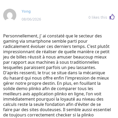
100+ other digital assets. From step-by-step beginner guides
to in-depth comparisons of payment gateways, debit cards,
Yong
and stablecoins, we help you spend your crypto safely, smartly,
0
likes this
08/06/2026
and with maximum savings. Whether you're making your first
crypto purchase or your hundredth, we make paying with
Personnellement, j' ai constaté que le secteur des
crypto simple, secure, and rewarding.
gaming via smartphone semble parti pour
radicalement évoluer ces derniers temps. C'est plutôt
impressionnant de réaliser de quelle manière ce petit
jeu de billes réussit à nous amuser beaucoup mieux
par rapport aux machines à sous traditionnelles
lesquelles paraissent parfois un peu lassantes.
D'après ressenti, le truc se situe dans la mécanique
du hasard qui nous offre enfin l'impression de mieux
gérer notre propre destin. En plus, en fouillant la
solide demo plinko afin de comparer tous les
meilleurs avis application plinko en ligne, l'on voit
immédiatement pourquoi la loyauté au niveau des
calculs reste la seule fondation afin d'éviter de se
faire par des sites douteuses. Il semble aussi essentiel
de toujours correctement checker si la plinko