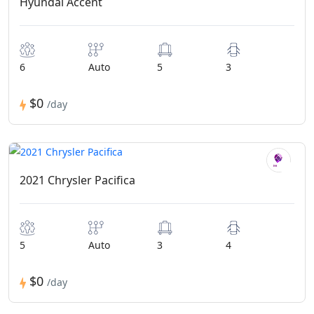
Hyundai Accent
6
Auto
5
3
$0
/day
2021 Chrysler Pacifica
5
Auto
3
4
$0
/day