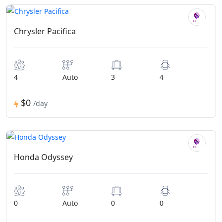
Chrysler Pacifica
4
Auto
3
4
$0
/day
Honda Odyssey
0
Auto
0
0